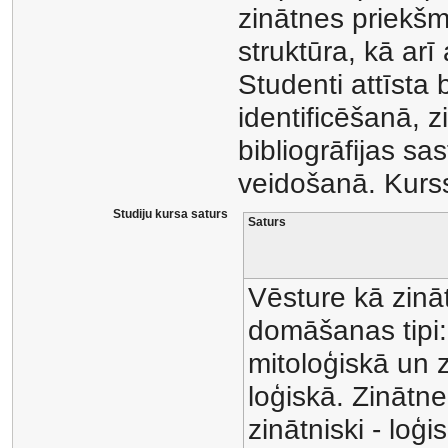
zinātnes priekšm
struktūra, kā ar
Studenti attīsta
identificēšanā, z
bibliogrāfijas sa
veidošanā. Kurss
Studiju kursa saturs
Saturs
Vēsture kā zināt
domāšanas tipi:
mitoloģiskā un z
loģiskā. Zinātne
zinātniski - loģi