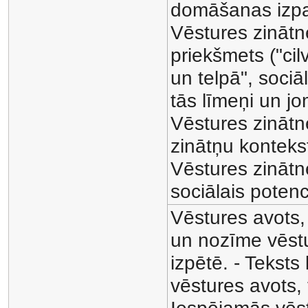
domāšanas izp
Vēstures zinātn
priekšmets ("cil
un telpā", sociāl
tās līmeņi un jo
Vēstures zinātn
zinātņu konteks
Vēstures zinātn
sociālais potenc
Vēstures avots,
un nozīme vēst
izpētē. - Teksts
vēstures avots,