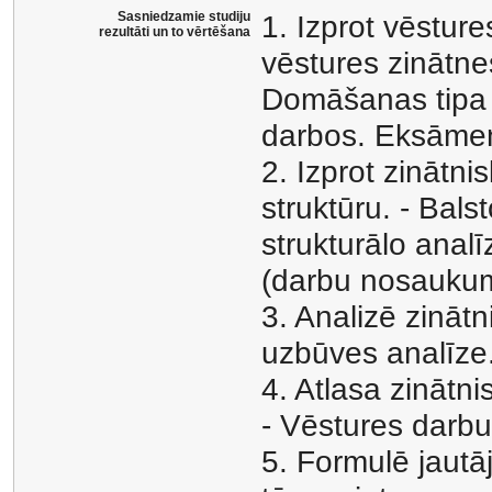
Sasniedzamie studiju
1. Izprot vēstur
rezultāti un to vērtēšana
vēstures zinātne
Domāšanas tipa 
darbos. Eksāme
2. Izprot zinātn
struktūru. - Bals
strukturālo anal
(darbu nosaukumi,
3. Analizē zinātn
uzbūves analīze
4. Atlasa zinātni
- Vēstures darbu
5. Formulē jaut