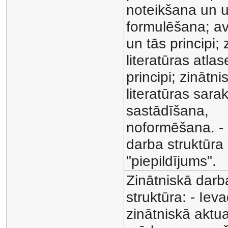
noteikšana un
formulēšana; av
un tās principi;
literatūras atlas
principi; zinātni
literatūras sara
sastādīšana,
noformēšana. - 
darba struktūra
"piepildījums".
Zinātniskā darb
struktūra: - Iev
zinātniskā aktua