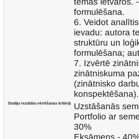
tēmas ietvaros. -
formulēšana.
6. Veidot analīti
ievadu: autora t
struktūru un loģ
formulēšana; aut
7. Izvērtē zinātn
zinātniskuma pa
(zinātnisko darbu
konspektēšana).
Studiju rezultātu vērtēšanas kritēriji
Uzstāšanās sem
Portfolio ar sem
30%
Eksāmens - 40