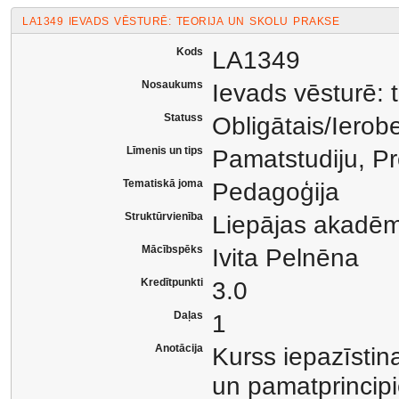
LA1349 IEVADS VĒSTURĒ: TEORIJA UN SKOLU PRAKSE
Kods
LA1349
Nosaukums
Ievads vēsturē: 
Statuss
Obligātais/Ierob
Līmenis un tips
Pamatstudiju, Pr
Tematiskā joma
Pedagoģija
Struktūrvienība
Liepājas akadēm
Mācībspēks
Ivita Pelnēna
Kredītpunkti
3.0
Daļas
1
Anotācija
Kurss iepazīstin
un pamatprincipi