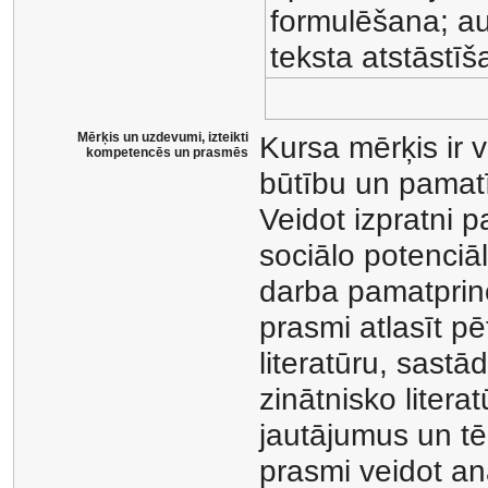
formulēšana; au
teksta atstāstīš
Mērķis un uzdevumi, izteikti
Kursa mērķis ir v
kompetencēs un prasmēs
būtību un pamat
Veidot izpratni 
sociālo potenciāl
darba pamatprinci
prasmi atlasīt pē
literatūru, sastād
zinātnisko literat
jautājumus un tēm
prasmi veidot ana