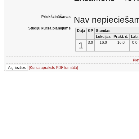
Priekšzināšanas
Nav nepiecieša
Studiju kursa plānojums
Daļa
KP
Stundas
Lekcijas
Prakt. d.
Lab.
1
3.0
16.0
16.0
0.0
Pie
[Kursa apraksts PDF formātā]