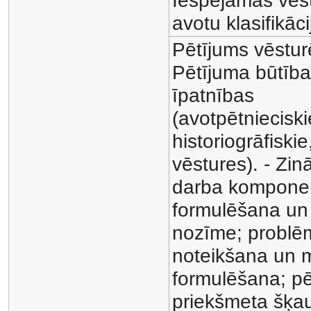
Iespējamās vēs
avotu klasifikāci
Pētījums vēstur
Pētījuma būtība, 
īpatnības
(avotpētnieciski
historiogrāfiskie
vēstures). - Zin
darba kompone
formulēšana un
nozīme; problē
noteikšana un 
formulēšana; p
priekšmeta šķa