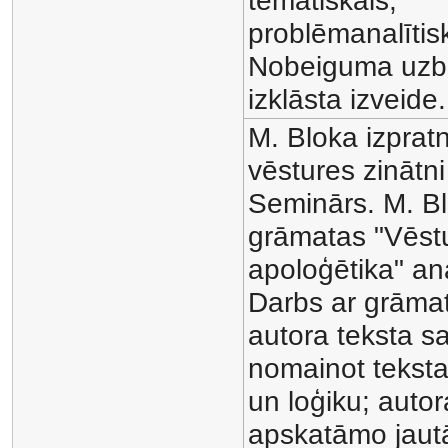
tematiskais,
problēmanalītisk
Nobeiguma uzb
izklāsta izveide.
M. Bloka izprat
vēstures zinātni
Seminārs. M. B
grāmatas "Vēst
apoloģētika" an
Darbs ar grāma
autora teksta s
nomainot teksta
un loģiku; autor
apskatāmo jaut