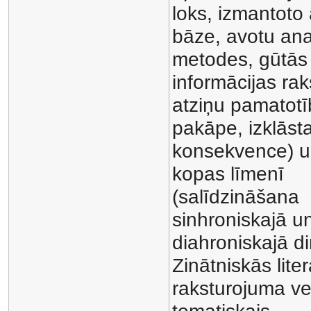
loks, izmantoto
bāze, avotu ana
metodes, gūtās
informācijas rak
atziņu pamatot
pakāpe, izklāst
konsekvence) u
kopas līmenī
(salīdzināšana
sinhroniskajā u
diahroniskajā di
Zinātniskās lite
raksturojuma vei