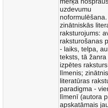
mērķa nosprau
uzdevumu
noformulēšana. 
zinātniskās lite
raksturojums: a
raksturošanas 
- laiks, telpa, au
teksts, tā žanra
izpētes rakstur
līmenis; zinātni
literatūras raks
paradigma - vi
līmenī (autora p
apskatāmais ja