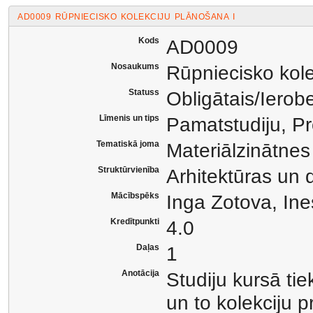
AD0009 RŪPNIECISKO KOLEKCIJU PLĀNOŠANA I
Kods
AD0009
Nosaukums
Rūpniecisko kole
Statuss
Obligātais/Ierob
Līmenis un tips
Pamatstudiju, Pr
Tematiskā joma
Materiālzinātnes
Struktūrvienība
Arhitektūras un d
Mācībspēks
Inga Zotova, In
Kredītpunkti
4.0
Daļas
1
Anotācija
Studiju kursā ti
un to kolekciju p