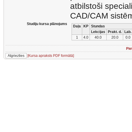
atbilstoši special
CAD/CAM sistē
Studiju kursa plānojums
Daļa
KP
Stundas
Lekcijas
Prakt. d.
Lab.
1
4.0
40.0
20.0
0.0
Pie
[Kursa apraksts PDF formātā]