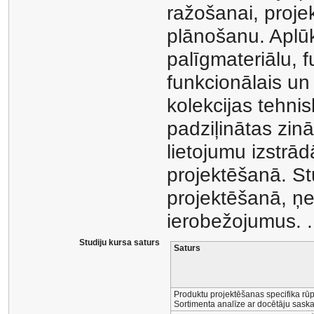
ražošanai, proje
plānošanu. Aplū
palīgmateriālu, f
funkcionālais u
kolekcijas tehni
padziļinātas zin
lietojumu izstrā
projektēšanā. St
projektēšanā, ņ
ierobežojumus. .
Studiju kursa saturs
Saturs
Produktu projektēšanas specifika rūp
Sortimenta analīze ar docētāju saska