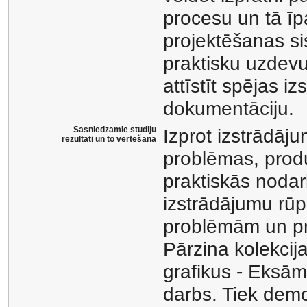
procesu un tā īpa
projektēšanas si
praktisku uzdev
attīstīt spējas i
dokumentāciju.
Sasniedzamie studiju
Izprot izstrādāj
rezultāti un to vērtēšana
problēmas, produ
praktiskās nodar
izstrādājumu rūp
problēmām un pr
Pārzina kolekcij
grafikus - Eksām
darbs. Tiek demo