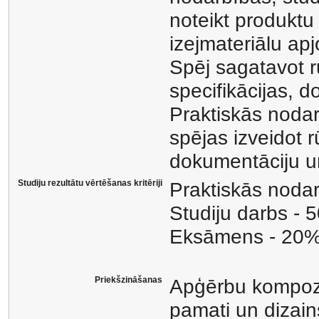
noteikt produktu
izejmateriālu ap
Spēj sagatavot r
specifikācijas, 
Praktiskās nodar
spējas izveidot r
dokumentāciju u
Studiju rezultātu vērtēšanas kritēriji
Praktiskās noda
Studiju darbs - 
Eksāmens - 20
Priekšzināšanas
Apģērbu kompozī
pamati un dizai