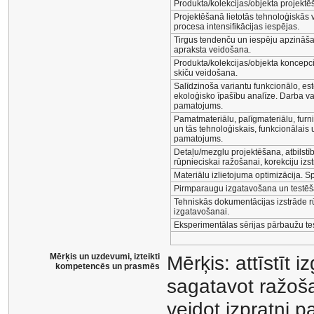
Produkta/kolekcijas/objekta projektēša
Projektēšanā lietotās tehnoloģiskās 
procesa intensifikācijas iespējas.
Tirgus tendenču un iespēju apzināša
apraksta veidošana.
Produkta/kolekcijas/objekta koncepcij
skiču veidošana.
Salīdzinoša variantu funkcionālo, est
ekoloģisko īpašību analīze. Darba var
pamatojums.
Pamatmateriālu, palīgmateriālu, furn
un tās tehnoloģiskais, funkcionālais
pamatojums.
Detaļu/mezglu projektēšana, atbilst
rūpnieciskai ražošanai, korekciju izs
Materiālu izlietojuma optimizācija. Sp
Pirmparaugu izgatavošana un testēša
Tehniskās dokumentācijas izstrāde r
izgatavošanai.
Eksperimentālas sērijas pārbaužu tes
Mērķis un uzdevumi, izteikti
Mērķis: attīstīt 
kompetencēs un prasmēs
sagatavot ražoša
veidot izpratni p