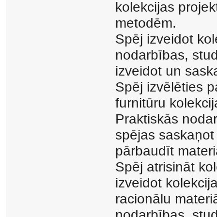
kolekcijas proje
metodēm.
Spēj izveidot kol
nodarbības, stud
izveidot un sask
Spēj izvēlēties 
furnitūru kolekci
Praktiskās nodar
spējas saskaņot 
pārbaudīt materiā
Spēj atrisināt k
izveidot kolekcija
racionālu materi
nodarbības, stud