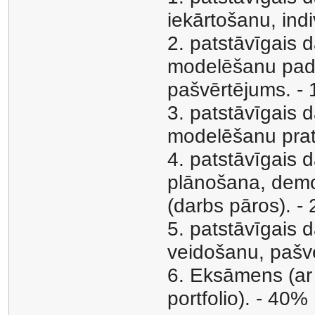
iekārtošanu, ind
2. patstāvīgais
modelēšanu padz
pašvērtējums. -
3. patstāvīgais
modelēšanu pratī
4. patstāvīgais
plānošana, demo
(darbs pāros). -
5. patstāvīgais 
veidošanu, pašv
6. Eksāmens (ar 
portfolio). - 40%