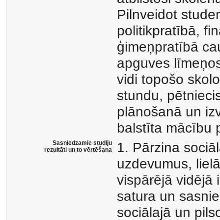
Pilnveidot stude
politikpratībā, fi
ģimeņpratībā ca
apguves līmeņos 
vidi topošo sko
stundu, pētnieci
plānošanā un izv
balstīta mācību 
Sasniedzamie studiju
1. Pārzina sociā
rezultāti un to vērtēšana
uzdevumus, lielā
vispārējā vidējā 
satura un sasnie
sociālajā un pils