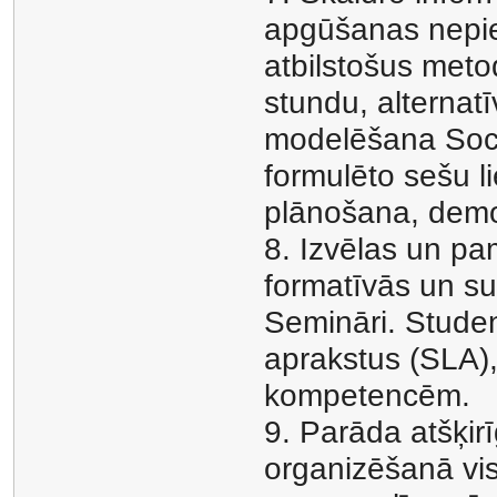
apgūšanas nepie
atbilstošus met
stundu, alternat
modelēšana Soci
formulēto sešu l
plānošana, demo
8. Izvēlas un pa
formatīvās un s
Semināri. Stude
aprakstus (SLA)
kompetencēm.
9. Parāda atšķi
organizēšanā vis