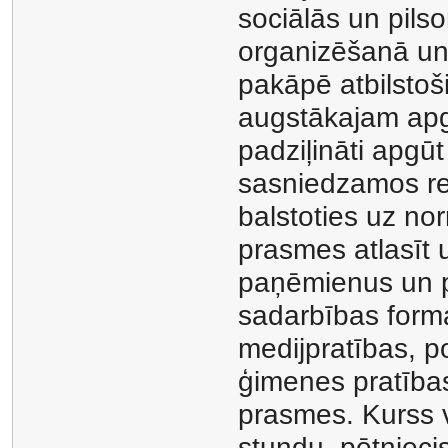
sociālās un pil
organizēšanā un 
pakāpē atbilstoš
augstākajam apg
padziļināti apg
sasniedzamos re
balstoties uz no
prasmes atlasīt u
paņēmienus un pi
sadarbības forma
medijpratības, po
ģimenes pratības 
prasmes. Kurss v
stundu, pētniecis