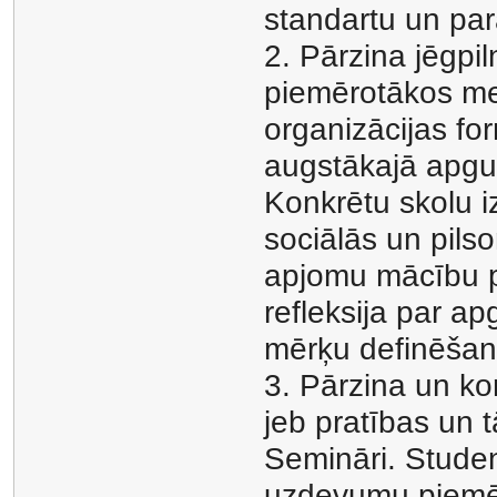
standartu un p
2. Pārzina jēgp
piemērotākos me
organizācijas fo
augstākajā apguve
Konkrētu skolu i
sociālās un pils
apjomu mācību p
refleksija par a
mērķu definēša
3. Pārzina un k
jeb pratības un 
Semināri. Stude
uzdevumu piemēr