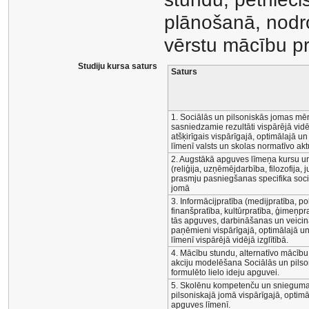
plānošanā, nodro
vērstu mācību p
Studiju kursa saturs
Saturs
1. Sociālās un pilsoniskās jomas mē
sasniedzamie rezultāti vispārējā vidē
atšķirīgais vispārīgajā, optimālajā 
līmenī valsts un skolas normatīvo akt
2. Augstākā apguves līmeņa kursu un
(reliģija, uzņēmējdarbība, filozofija,
prasmju pasniegšanas specifika soci
jomā
3. Informācijpratība (medijpratība, pol
finanšpratība, kultūrpratība, ģimeņpra
tās apguves, darbināšanas un veici
paņēmieni vispārīgajā, optimālajā u
līmenī vispārējā vidējā izglītībā.
4. Mācību stundu, alternatīvo mācību
akciju modelēšana Sociālās un pilso
formulēto lielo ideju apguvei.
5. Skolēnu kompetenču un snieguma 
pilsoniskajā jomā vispārīgajā, optim
apguves līmenī.