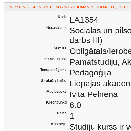
LA1354 SOCIĀLĀS UN PILSONISKĀS JOMAS METODIKA III (+STUDIJ
Kods
LA1354
Nosaukums
Sociālās un pils
darbs III)
Statuss
Obligātais/Ierob
Līmenis un tips
Pamatstudiju, A
Tematiskā joma
Pedagoģija
Struktūrvienība
Liepājas akadēm
Mācībspēks
Ivita Pelnēna
Kredītpunkti
6.0
Daļas
1
Anotācija
Studiju kurss ir