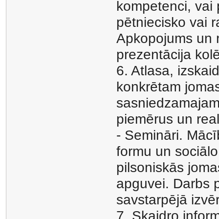
kompetenci, vai 
pētniecisko vai r
Apkopojums un re
prezentācija kol
6. Atlasa, izskaid
konkrētam jomas
sasniedzamajam 
piemērus un real
- Semināri. Mācī
formu un sociāl
pilsoniskās joma
apguvei. Darbs 
savstarpējā izvē
7. Skaidro infor