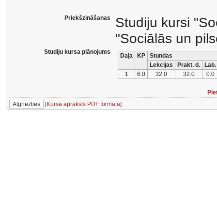
Priekšzināšanas
Studiju kursi "S
"Sociālās un pil
Studiju kursa plānojums
Daļa
KP
Stundas
Lekcijas
Prakt. d.
Lab.
1
6.0
32.0
32.0
0.0
Pie
[Kursa apraksts PDF formātā]