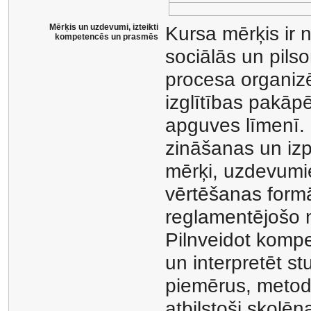
Mērķis un uzdevumi, izteikti
Kursa mērķis ir 
kompetencēs un prasmēs
sociālās un pil
procesa organizē
izglītības pakāp
apguves līmenī.
zināšanas un izp
mērķi, uzdevumi
vērtēšanas formā
reglamentējošo 
Pilnveidot kompet
un interpretēt s
piemērus, metod
atbilstoši skolē