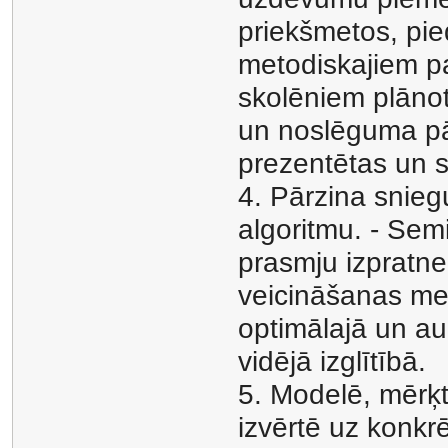
priekšmetos, pi
metodiskajiem p
skolēniem plānot
un noslēguma pā
prezentētas un sa
4. Pārzina snie
algoritmu. - Semi
prasmju izpratn
veicināšanas met
optimālajā un au
vidējā izglītībā.
5. Modelē, mērķti
izvērtē uz konkr