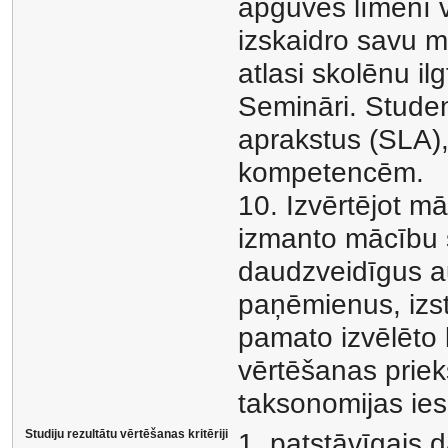
apguves līmenī v
izskaidro savu m
atlasi skolēnu i
Semināri. Stude
aprakstus (SLA)
kompetencēm.
10. Izvērtējot 
izmanto mācību s
daudzveidīgus a
paņēmienus, izs
pamato izvēlēto k
vērtēšanas prie
taksonomijas ies
Studiju rezultātu vērtēšanas kritēriji
1. patstāvīgais 