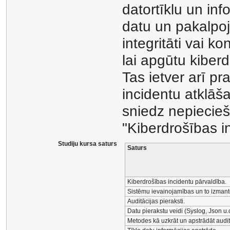
datortīklu un in
datu un pakalpo
integritāti vai ko
lai apgūtu kiber
Tas ietver arī p
incidentu atklāš
sniedz nepiecie
"Kiberdrošības i
Studiju kursa saturs
Saturs
Kiberdrošības incidentu pārvaldība.
Sistēmu ievainojamības un to izmant
Auditācijas pieraksti.
Datu pierakstu veidi (Syslog, Json u.c
Metodes kā uzkrāt un apstrādāt audit