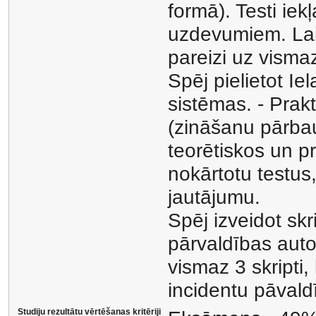
formā). Testi iek
uzdevumiem. Lai v
pareizi uz visma
Spēj pielietot I
sistēmas. - Prak
(zināšanu pārbau
teorētiskos un p
nokārtotu testus,
jautājumu.
Spēj izveidot skr
pārvaldības autom
vismaz 3 skripti,
incidentu pāvald
Studiju rezultātu vērtēšanas kritēriji