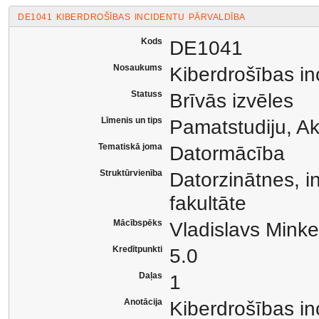
DE1041 KIBERDROŠĪBAS INCIDENTU PĀRVALDĪBA
Kods
DE1041
Nosaukums
Kiberdrošības in
Statuss
Brīvās izvēles
Līmenis un tips
Pamatstudiju, A
Tematiskā joma
Datormācība
Struktūrvienība
Datorzinātnes, i
fakultāte
Mācībspēks
Vladislavs Minke
Kredītpunkti
5.0
Daļas
1
Anotācija
Kiberdrošības in