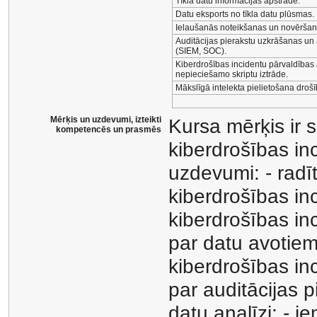
Tīkla datu informācijas apstrāde.
Datu eksports no tīkla datu plūsmas.
Ielaušanās noteikšanas un novēršan
Auditācijas pierakstu uzkrāšanas un 
(SIEM, SOC).
Kiberdrošības incidentu pārvaldības 
nepieciešamo skriptu iztrāde.
Mākslīgā intelekta pielietošana droš
Mērķis un uzdevumi, izteikti
Kursa mērķis ir 
kompetencēs un prasmēs
kiberdrošības in
uzdevumi: - radī
kiberdrošības inc
kiberdrošības inc
par datu avotiem
kiberdrošības inc
par auditācijas pi
datu analīzi; - i