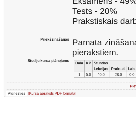
Eksāmens - 49
Tests - 20%
Prakstiskais dar
Priekšzināšanas
Pamata zināšanas
pierakstiem.
Studiju kursa plānojums
Daļa
KP
Stundas
Lekcijas
Prakt. d.
Lab.
1
5.0
40.0
28.0
0.0
Pie
[Kursa apraksts PDF formātā]