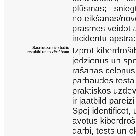
plūsmas; - snieg
noteikšanas/novē
prasmes veidot 
incidentu apstrād
Sasniedzamie studiju
Izprot kiberdroš
rezultāti un to vērtēšana
jēdzienus un spē
rašanās cēloņus
pārbaudes testa 
praktiskos uzdev
ir jāatbild parei
Spēj identificēt,
avotus kiberdrošī
darbi, tests un