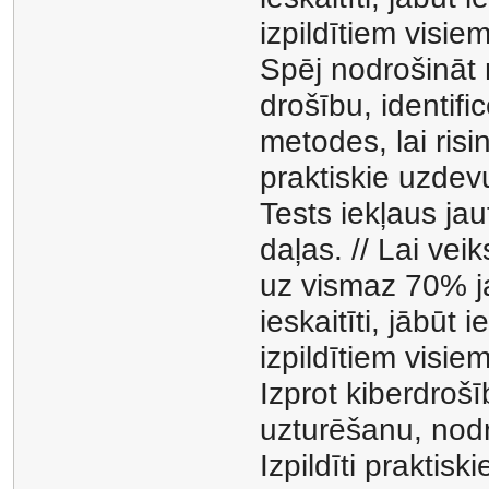
izpildītiem vis
Spēj nodrošināt
drošību, identifi
metodes, lai risi
praktiskie uzdev
Tests iekļaus ja
daļas. // Lai veik
uz vismaz 70% ja
ieskaitīti, jābūt
izpildītiem vis
Izprot kiberdroš
uzturēšanu, nodro
Izpildīti praktis