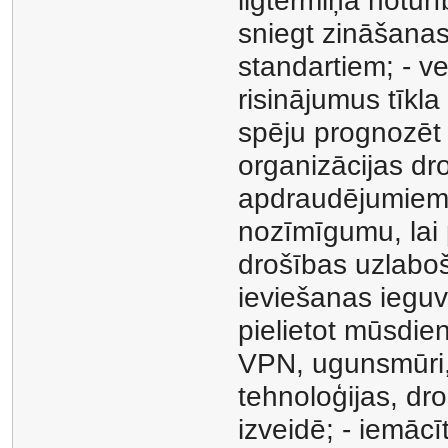
ilgtermiņa notur
sniegt zināšanas
standartiem; - v
risinājumus tīkl
spēju prognozēt 
organizācijas dr
apdraudējumiem; 
nozīmīgumu, lai 
drošības uzlabo
ieviešanas ieguvu
pielietot mūsdie
VPN, ugunsmūri, 
tehnoloģijas, dro
izveidē; - iemāc