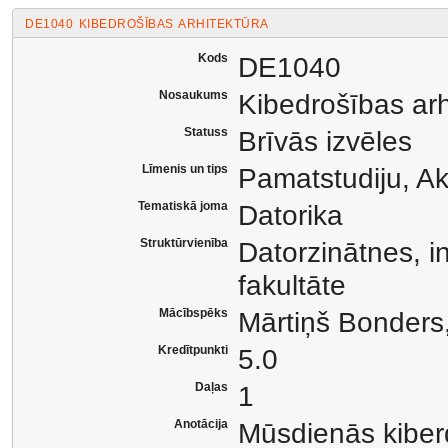
DE1040 KIBEDROŠĪBAS ARHITEKTŪRA
Kods
DE1040
Nosaukums
Kibedrošības arh
Statuss
Brīvās izvēles
Līmenis un tips
Pamatstudiju, A
Tematiskā joma
Datorika
Struktūrvienība
Datorzinātnes, i
fakultāte
Mācībspēks
Mārtiņš Bonders,
Kredītpunkti
5.0
Daļas
1
Anotācija
Mūsdienās kiberd