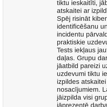
tiktu ieskaitīti,
atskaitei ar izp
Spēj risināt kibe
identificēšanu un
incidentu pārvald
praktiskie uzdev
Tests iekļaus ja
daļas. Grupu darb
jāatbild pareizi 
uzdevumi tiktu ie
izpildes atskaite
nosacījumiem. La
jāizpilda visi gr
jāprezentē darba