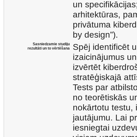
un specifikācijas
arhitektūras, pa
privātuma kiberd
by design”).
Sasniedzamie studiju
Spēj identificēt
rezultāti un to vērtēšana
izaicinājumus un
izvērtēt kiberdro
stratēģiskajā attī
Tests par atbils
no teorētiskās un
nokārtotu testu, 
jautājumu. Lai pr
iesniegtai uzdevu