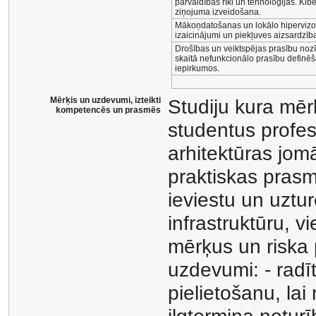
pārvaldības rīki un tehnoloģijas. Kib
ziņojuma izveidošana.
Mākoņdatošanas un lokālo hipervizor
izaicinājumi un piekļuves aizsardzība
Drošības un veiktspējas prasību nozī
skaitā nefunkcionālo prasību definē
iepirkumos.
Mērķis un uzdevumi, izteikti
Studiju kura mēr
kompetencēs un prasmēs
studentus profes
arhitektūras jom
praktiskas prasm
ieviestu un uztur
infrastruktūru, v
mērķus un riska 
uzdevumi: - radīt
pielietošanu, lai