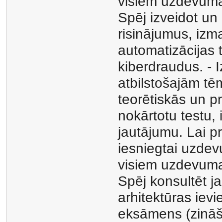
visiem uzdevum
Spēj izveidot un 
risinājumus, izm
automatizācijas t
kiberdraudus. - I
atbilstošajām tē
teorētiskās un pr
nokārtotu testu, 
jautājumu. Lai pr
iesniegtai uzdevu
visiem uzdevum
Spēj konsultēt ja
arhitektūras iev
eksāmens (zināš