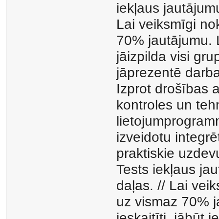
iekļaus jautājumu
Lai veiksmīgi nok
70% jautājumu. L
jāizpilda visi gr
jāprezentē darba
Izprot drošības 
kontroles un tehn
lietojumprogramm
izveidotu integrē
praktiskie uzdev
Tests iekļaus ja
daļas. // Lai veik
uz vismaz 70% ja
ieskaitīti, jābūt