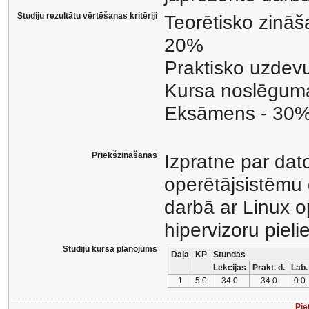
Studiju rezultātu vērtēšanas kritēriji
Teorētisko zināš
20%
Praktisko uzdev
Kursa noslēguma
Eksāmens - 30
Priekšzināšanas
Izpratne par dat
operētājsistēmu
darbā ar Linux o
hipervizoru piel
Studiju kursa plānojums
Daļa
KP
Stundas
Lekcijas
Prakt. d.
Lab.
1
5.0
34.0
34.0
0.0
Pie