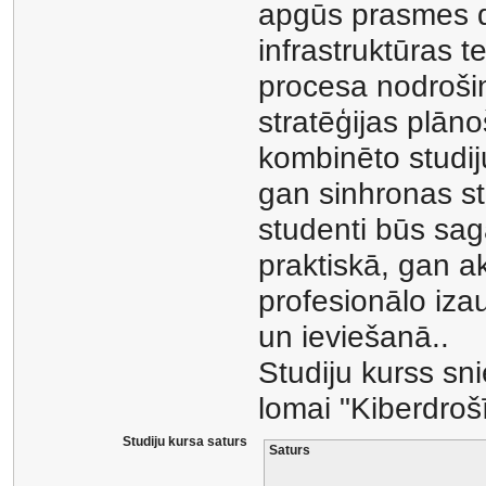
apgūs prasmes dr
infrastruktūras t
procesa nodroši
stratēģijas plāno
kombinēto studij
gan sinhronas stu
studenti būs sag
praktiskā, gan a
profesionālo iza
un ieviešanā..
Studiju kurss s
lomai "Kiberdrošī
Studiju kursa saturs
Saturs