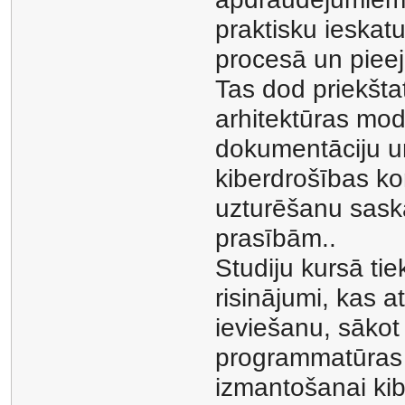
praktisku ieskatu
procesā un pieej
Tas dod priekštat
arhitektūras mode
dokumentāciju un
kiberdrošības ko
uzturēšanu saska
prasībām..
Studiju kursā tie
risinājumi, kas a
ieviešanu, sāko
programmatūras i
izmantošanai kib