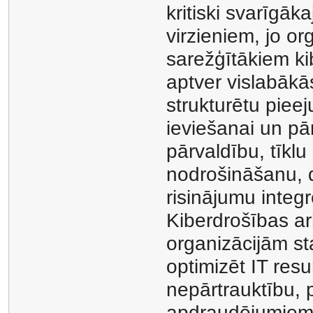
kritiski svarīgāk
virzieniem, jo or
sarežģītākiem ki
aptver vislabākā
strukturētu piee
ieviešanai un pār
pārvaldību, tīkl
nodrošināšanu, d
risinājumu integ
Kiberdrošības ar
organizācijām s
optimizēt IT res
nepārtrauktību, 
apdraudējumiem. 