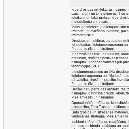
Kiberdrošības arhitektūras nozīme, 
izaicinājumi un to ietekme uz IT sis
ieteikumi un labā prakse. Kiberdrošīb
metodoloģija un ietvari.
Mākslīgā intelekta pielietojums kiber
izstrādē un ieviešanā. Sistēmu, pak
izstrādes cikls.
Drošības arhitektūras pamatelementi
tehnoloģijas, lietojumprogrammu un t
Pieejamie rīki un risinājumi.
Kiberdrošības risku pārvaldība, anal
prasībām, drošības politikas izstrāde
risinājumi. Konfidencialitātes jeb pr
tehnoloģijas (PET).
Lietojumprogrammu un tīkla drošības 
lietojumprogrammu un tīkla iekārtu i
pārvaldība, drošības prasību ievieša
Pieejamie rīki un risinājumi.
Drošas datu pārraides arhitektūras i
risinājumi, datortīkla draudi, kiberu
Pieejamie rīki un risinājumi.
Operacionālā drošība un kiberdrošīb
uzraudzība, Zero Trust arhitektūras p
Datu drošība un šifrēšanas metodes,
veidošanas stratēģija. Pieejamie rīki 
Incidentu pārvaldība un reaģēšana, 
process, incidentu atklāšana un anal