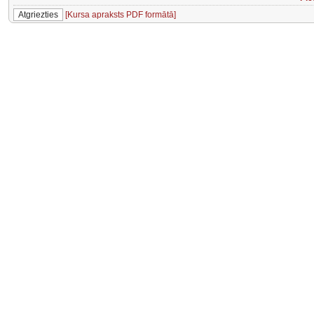
[Kursa apraksts PDF formātā]