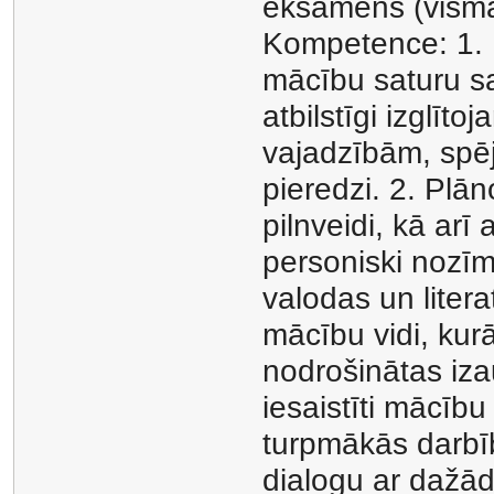
eksāmens (visma
Kompetence: 1. P
mācību saturu s
atbilstīgi izglīt
vajadzībām, spē
pieredzi. 2. Plā
pilnveidi, kā arī
personiski nozīm
valodas un liter
mācību vidi, kur
nodrošinātas iza
iesaistīti mācīb
turpmākās darbīb
dialogu ar dažā