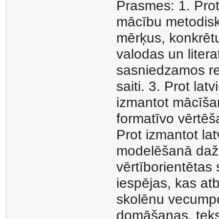
Prasmes: 1. Prot 
mācību metodisko
mērķus, konkrēt
valodas un litera
sasniedzamos rez
saiti. 3. Prot la
izmantot mācīša
formatīvo vērtēša
Prot izmantot la
modelēšanā dažā
vērtīborientētas
iespējas, kas at
skolēnu vecumpo
domāšanas, tekst