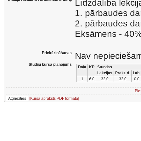
Līdzdalība lekci
1. pārbaudes da
2. pārbaudes da
Eksāmens - 40
Priekšzināšanas
Nav nepiecieša
Studiju kursa plānojums
Daļa
KP
Stundas
Lekcijas
Prakt. d.
Lab.
1
6.0
32.0
32.0
0.0
Pie
[Kursa apraksts PDF formātā]