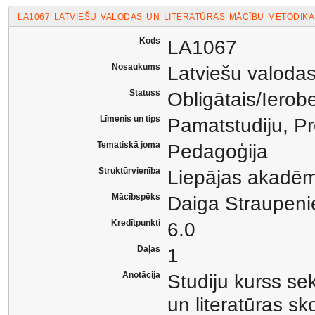
LA1067 LATVIEŠU VALODAS UN LITERATŪRAS MĀCĪBU METODIKA
Kods
LA1067
Nosaukums
Latviešu valodas
Statuss
Obligātais/Ierob
Līmenis un tips
Pamatstudiju, Pr
Tematiskā joma
Pedagoģija
Struktūrvienība
Liepājas akadēm
Mācībspēks
Daiga Straupen
Kredītpunkti
6.0
Daļas
1
Anotācija
Studiju kurss se
un literatūras sk