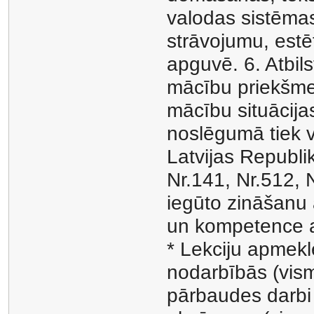
valodas sistēmas 
strāvojumu, estē
apguvē. 6. Atbils
mācību priekšme
mācību situācija
noslēgumā tiek v
Latvijas Republi
Nr.141, Nr.512, N
iegūto zināšanu 
un kompetence at
* Lekciju apmekl
nodarbībās (vism
pārbaudes darbi 