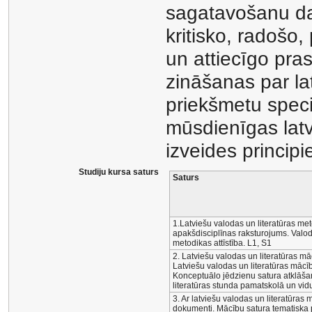
sagatavošanu da
kritisko, radošo
un attiecīgo pras
zināšanas par la
priekšmetu spec
mūsdienīgas latv
izveides principi
Studiju kursa saturs
Saturs
1.Latviešu valodas un literatūras m
apakšdisciplīnas raksturojums. Valod
metodikas attīstība. L1, S1
2. Latviešu valodas un literatūras m
Latviešu valodas un literatūras mācī
Konceptuālo jēdzienu satura atklāša
literatūras stunda pamatskolā un vid
3. Ar latviešu valodas un literatūras 
dokumenti. Mācību satura tematiska