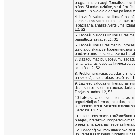
programmu paraugi. Tematiskais un 
plāns. Stundas uzbūve, struktūra. Ja
analīze un skolotāja darba pašanalīz
4. Latviešu valodas un literatūras m
komplektizdevumu un metodiskās lite
iepazīšana, analīze, vērtējums, izma
L2; S2
5. Latviešu valodas un literatūras m
pamattēžu izstrāde. L1; S1
6. Latviešu literatūras mācību proce
tās dialoģiskais, vērtīborientējošais
pārdzīvojums, pašaktualizācija litera
7. Dažādu mācību uzdevumu sagata
izmantošanas iespējas latviešu valod
stundās. L2, S2
8. Problēmsituācijas valodas un lite
un skolotāja sadarbības iespējas. L1
9. Latviešu valodas un literatūras stu
dzejas, prozas, dramaturģijas darbu
Dzejas stundas. L2; S2
10.Latviešu valodas un literatūras mā
organizācijas formas, metodes, meto
sadarbības veidi. Skolēnu mācību s
literatūrā. L2; S2
11. Literatūras mācību dažādošana: 
pieejas, interaktīvo, kooperatīvo mācī
pieeju izmantošanas iespējas literat
12. Pedagoģisku mākslinieciskā sas
un literatūras stundās. Skolēnu runas