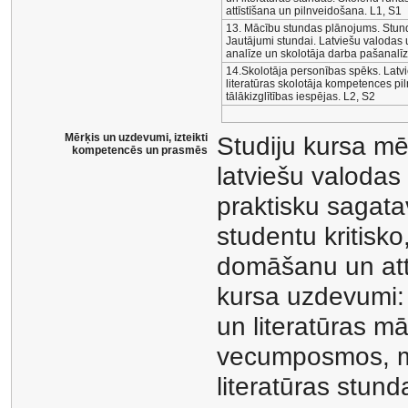
attīstīšana un pilnveidošana. L1, S1
13. Mācību stundas plānojums. Stund
Jautājumi stundai. Latviešu valodas 
analīze un skolotāja darba pašanalīz
14.Skolotāja personības spēks. Latv
literatūras skolotāja kompetences p
tālākizglītības iespējas. L2, S2
Mērķis un uzdevumi, izteikti
Studiju kursa mē
kompetencēs un prasmēs
latviešu valodas 
praktisku sagata
studentu kritisk
domāšanu un atti
kursa uzdevumi: 
un literatūras m
vecumposmos, mū
literatūras stund