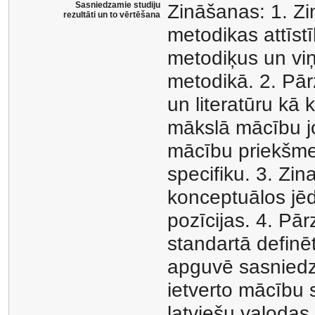
Sasniedzamie studiju
Zināšanas: 1. Zin
rezultāti un to vērtēšana
metodikas attīs
metodiķus un vi
metodikā. 2. Pār
un literatūru kā
mākslā mācību jo
mācību priekšmet
specifiku. 3. Zin
konceptuālos jē
pozīcijas. 4. Pār
standartā definēt
apguvē sasniedz
ietverto mācību 
latviešu valodas,