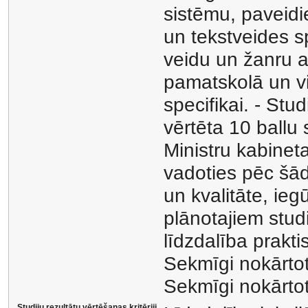
sistēmu, paveid
un tekstveides sp
veidu un žanru a
pamatskolā un v
specifikai. - St
vērtēta 10 ballu
Ministru kabinet
vadoties pēc šād
un kvalitāte, ie
plānotajiem stud
līdzdalība prakt
Sekmīgi nokārtot
Sekmīgi nokārto
Studiju rezultātu vērtēšanas kritēriji