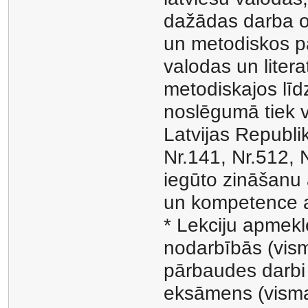
dažādas darba o
un metodiskos p
valodas un lite
metodiskajos līd
noslēgumā tiek v
Latvijas Republi
Nr.141, Nr.512, N
iegūto zināšanu 
un kompetence at
* Lekciju apmekl
nodarbībās (vism
pārbaudes darbi 
eksāmens (visma