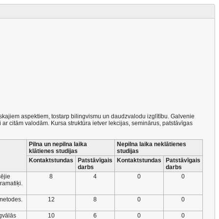
ktiskajiem aspektiem, tostarp bilingvismu un daudzvalodu izglītību. Galvenie
i ar citām valodām. Kursa struktūra ietver lekcijas, seminārus, patstāvīgas
Pilna un nepilna laika
Nepilna laika neklātienes
klātienes studijas
studijas
Kontaktstundas
Patstāvīgais
Kontaktstundas
Patstāvīgais
darbs
darbs
ējie
8
4
0
0
ramatiķi.
 metodes.
12
8
0
0
ngvālās
10
6
0
0