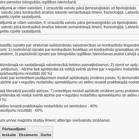
ules pieredze bilingvālās izglītības īstenošanā.
tatījumā ar citām valodām, I: izraudzītā valodu pāra ģenealoģiskās un tipoloģiskās
ā valodu pāra kontrastīvā analīze leksiski semantiskajā līmenī, frazeoloģijā. Latviešu
pektu izpēte sastatījumā.
atījumā ar citām valodām, II: izraudzītā valodu pāra ģenealoģiskās un tipoloģiskās
ā valodu pāra kontrastīvā analīze leksiski semantiskajā līmenī, frazeoloģijā. Latviešu
pektu izpēte sastatījumā.
s balstītu izpratni par vēsturiski salīdzināmās valodniecības un kontrastīvās lingvis
mi: 1) nodrošināt izpratni par kontrastīvās fonētikas un kontrastīvās gramatikas 
veidiem; 3) paplašināt izpratni par bilingvālās izglītības īstenošanas praksi Latvijā
alīdzināmajā un sastatāmajā valodniecībā lietotos pamatjēdzienus; 2) izprot un spē
u pētījumus. - Atzīme tiek aprēķināta kā vidējā svērtā atzīme par • regulāru nodarb
rppārbaudījumu rezultāti) (60 %)
edokli par konkrētiem jautājumiem modulī aplūkotajās zinātnes jomās; 5) demonstrē l
ā atzīme par • regulāru nodarbību apmeklējumu un aktīvu iesaisti praktiskajās nodar
kajā literatūrā paustās atziņas; 7) orientējas modulī aplūkoto zinātnes jomu problemā
aprēķināta kā vidējā svērtā atzīme par • regulāru nodarbību apmeklējumu un aktīvu i
0 %)
tīvu iesaisti praktiskajās nodarbībās un semināros - 40%
baudījumu rezultāti) - 60%
ra un/vai maģistra studiju līmenī; attiecīgo svešvalodu zināšanas
Pārbaudījumi
Ieskaite
Eksāmens
Darbs