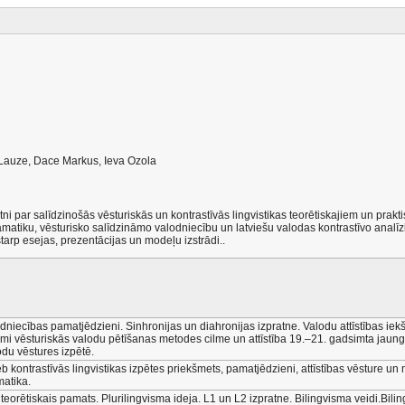
Lauze, Dace Markus, Ieva Ozola
atni par salīdzinošās vēsturiskās un kontrastīvās lingvistikas teorētiskajiem un pra
ramatiku, vēsturisko salīdzināmo valodniecību un latviešu valodas kontrastīvo analīz
tarp esejas, prezentācijas un modeļu izstrādi..
dniecības pamatjēdzieni. Sinhronijas un diahronijas izpratne. Valodu attīstības iekš
nāmi vēsturiskās valodu pētīšanas metodes cilme un attīstība 19.–21. gadsimta jaung
du vēstures izpētē.
 kontrastīvās lingvistikas izpētes priekšmets, pamatjēdzieni, attīstības vēsture un
matika.
 teorētiskais pamats. Plurilingvisma ideja. L1 un L2 izpratne. Bilingvisma veidi.Bili