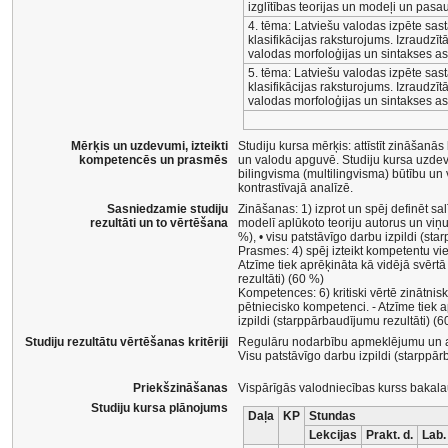
izglītības teorijas un modeļi un pasa
4. tēma: Latviešu valodas izpēte sas
klasifikācijas raksturojums. Izraudzīt
valodas morfoloģijas un sintakses as
5. tēma: Latviešu valodas izpēte sast
klasifikācijas raksturojums. Izraudzīt
valodas morfoloģijas un sintakses as
Mērķis un uzdevumi, izteikti
Studiju kursa mērķis: attīstīt zināšanā
kompetencēs un prasmēs
un valodu apguvē. Studiju kursa uzdevu
bilingvisma (multilingvisma) būtību un 
kontrastīvajā analīzē.
Sasniedzamie studiju
Zināšanas: 1) izprot un spēj definēt s
rezultāti un to vērtēšana
modelī aplūkoto teoriju autorus un viņ
%), • visu patstāvīgo darbu izpildi (sta
Prasmes: 4) spēj izteikt kompetentu vi
Atzīme tiek aprēķināta kā vidējā svērt
rezultāti) (60 %)
Kompetences: 6) kritiski vērtē zinātnis
pētniecisko kompetenci. - Atzīme tiek 
izpildi (starppārbaudījumu rezultāti) (6
Studiju rezultātu vērtēšanas kritēriji
Regulāru nodarbību apmeklējumu un ak
Visu patstāvīgo darbu izpildi (starppār
Priekšzināšanas
Vispārīgās valodniecības kurss bakalau
Studiju kursa plānojums
Daļa
KP
Stundas
Lekcijas
Prakt. d.
Lab.