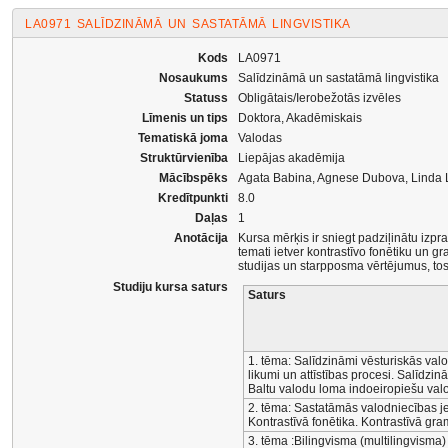
LA0971 SALĪDZINĀMĀ UN SASTATĀMĀ LINGVISTIKA
Kods
LA0971
Nosaukums
Salīdzināmā un sastatāmā lingvistika
Statuss
Obligātais/Ierobežotās izvēles
Līmenis un tips
Doktora, Akadēmiskais
Tematiskā joma
Valodas
Struktūrvienība
Liepājas akadēmija
Mācībspēks
Agata Babina, Agnese Dubova, Linda 
Kredītpunkti
8.0
Daļas
1
Anotācija
Kursa mērķis ir sniegt padziļinātu izpr
temati ietver kontrastīvo fonētiku un g
studijas un starpposma vērtējumus, tos
Studiju kursa saturs
Saturs
1. tēma: Salīdzināmi vēsturiskās valo
likumi un attīstības procesi. Salīdzi
Baltu valodu loma indoeiropiešu valo
2. tēma: Sastatāmās valodniecības jeb
Kontrastīvā fonētika. Kontrastīvā gra
3. tēma :Bilingvisma (multilingvisma)