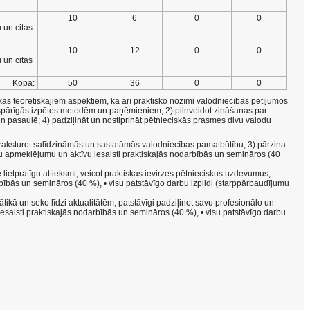
10
6
0
0
 un citas
10
12
0
0
 un citas
Kopā:
50
36
0
0
tiskas teorētiskajiem aspektiem, kā arī praktisko nozīmi valodniecības pētījumos
vispārīgās izpētes metodēm un paņēmieniem; 2) pilnveidot zināšanas par
 un pasaulē; 4) padziļināt un nostiprināt pētnieciskās prasmes divu valodu
j raksturot salīdzināmās un sastatāmās valodniecības pamatbūtību; 3) pārzina
ību apmeklējumu un aktīvu iesaisti praktiskajās nodarbībās un semināros (40
ietpratīgu attieksmi, veicot praktiskas ievirzes pētnieciskus uzdevumus; -
bībās un semināros (40 %), • visu patstāvīgo darbu izpildi (starppārbaudījumu
tikā un seko līdzi aktualitātēm, patstāvīgi padziļinot savu profesionālo un
esaisti praktiskajās nodarbībās un semināros (40 %), • visu patstāvīgo darbu