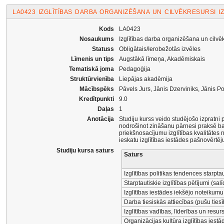
LA0423 IZGLĪTĪBAS DARBA ORGANIZĒŠANA UN CILVĒKRESURSI IZ
Kods
LA0423
Nosaukums
Izglītības darba organizēšana un cilvēkr
Statuss
Obligātais/Ierobežotās izvēles
Līmenis un tips
Augstākā līmeņa, Akadēmiskais
Tematiskā joma
Pedagoģija
Struktūrvienība
Liepājas akadēmija
Mācībspēks
Pāvels Jurs, Jānis Dzerviniks, Jānis Po
Kredītpunkti
9.0
Daļas
1
Anotācija
Studiju kurss veido studējošo izpratni 
nodrošinot zināšanu pārnesi praksē bal
priekšnosacījumu izglītības kvalitātes
ieskatu izglītības iestādes pašnovērt
Studiju kursa saturs
Saturs
Izglītības politikas tendences starpta
Starptautiskie izglītības pētījumi (sal
Izglītības iestādes iekšējo noteikumu
Darba tiesiskās attiecības (pušu ties
Izglītības vadības, līderības un resu
Organizācijas kultūra izglītības iestā