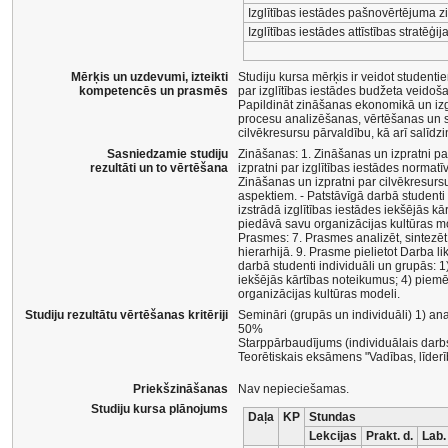
Izglītības iestādes pašnovērtējuma 
Izglītības iestādes attīstības stratēģija
Mērķis un uzdevumi, izteikti
Studiju kursa mērķis ir veidot studenti
kompetencēs un prasmēs
par izglītības iestādes budžeta veidoš
Papildināt zināšanas ekonomikā un izgl
procesu analizēšanas, vērtēšanas un sa
cilvēkresursu pārvaldību, kā arī salīd
Sasniedzamie studiju
Zināšanas: 1. Zināšanas un izpratni par 
rezultāti un to vērtēšana
izpratni par izglītības iestādes norma
Zināšanas un izpratni par cilvēkresurs
aspektiem. - Patstāvīgā darbā studenti 
izstrādā izglītības iestādes iekšējās 
piedāvā savu organizācijas kultūras m
Prasmes: 7. Prasmes analizēt, sintezēt 
hierarhijā. 9. Prasme pielietot Darba li
darbā studenti individuāli un grupās: 1
iekšējās kārtības noteikumus; 4) piem
organizācijas kultūras modeli.
Studiju rezultātu vērtēšanas kritēriji
Semināri (grupās un individuāli) 1) anal
50%
Starppārbaudījums (individuālais darbs
Teorētiskais eksāmens "Vadības, līderīb
Priekšzināšanas
Nav nepieciešamas.
Studiju kursa plānojums
Daļa
KP
Stundas
Lekcijas
Prakt. d.
Lab.