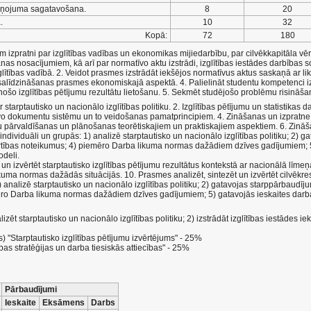
ziņojuma sagatavošana.
8
20
.
10
32
Kopā:
72
180
em izpratni par izglītības vadības un ekonomikas mijiedarbību, par cilvēkkapitāla vēr
anas nosacījumiem, kā arī par normatīvo aktu izstrādi, izglītības iestādes darbības
ītības vadībā. 2. Veidot prasmes izstrādāt iekšējos normatīvus aktus saskaņā ar liku
līdzināšanas prasmes ekonomiskajā aspektā. 4. Palielināt studentu kompetenci izgl
zinošo izglītības pētījumu rezultātu lietošanu. 5. Sekmēt studējošo problēmu risinā
starptautisko un nacionālo izglītības politiku. 2. Izglītības pētījumu un statistikas 
tīvo dokumentu sistēmu un to veidošanas pamatprincipiem. 4. Zināšanas un izpratne p
u pārvaldīšanas un plānošanas teorētiskajiem un praktiskajiem aspektiem. 6. Zināša
individuāli un grupās: 1) analizē starptautisko un nacionālo izglītības politiku; 2) 
kārtības noteikumus; 4) piemēro Darba likuma normas dažādiem dzīves gadījumiem; 5
odeli.
un izvērtēt starptautisko izglītības pētījumu rezultātus kontekstā ar nacionālā līmeņ
kuma normas dažādās situācijās. 10. Prasmes analizēt, sintezēt un izvērtēt cilvēkresu
) analizē starptautisko un nacionālo izglītības politiku; 2) gatavojas starppārbaudīju
ēro Darba likuma normas dažādiem dzīves gadījumiem; 5) gatavojās ieskaites darba
izēt starptautisko un nacionālo izglītības politiku; 2) izstrādāt izglītības iestādes i
) "Starptautisko izglītības pētījumu izvērtējums" - 25%
as stratēģijas un darba tiesiskās attiecības" - 25%
Pārbaudījumi
Ieskaite
Eksāmens
Darbs