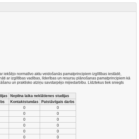
a ar iekšējo normatīvo aktu veidošanās pamatprincipiem izglītības iestādē,
nāti ar izglītības vadības, līderības un resursu plānošanas pamatprincipiem kā
āšanu un praktisko atziņu savstarpējo mijiedarbību. Līdztekus tiek sniegts
dijas
Nepilna laika neklātienes studijas
rbs
Kontaktstundas
Patstāvīgais darbs
0
0
0
0
0
0
0
0
0
0
0
0