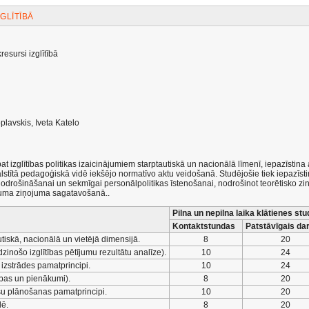
GLĪTĪBĀ
esursi izglītībā
plavskis, Iveta Katelo
pat izglītības politikas izaicinājumiem starptautiskā un nacionālā līmenī, iepazīstin
stītā pedagoģiskā vidē iekšējo normatīvo aktu veidošanā. Studējošie tiek iepazīsti
 nodrošināšanai un sekmīgai personālpolitikas īstenošanai, nodrošinot teorētisko zin
ējuma ziņojuma sagatavošanā..
Pilna un nepilna laika klātienes stu
Kontaktstundas
Patstāvīgais da
utiskā, nacionālā un vietējā dimensijā.
8
20
īdzinošo izglītības pētījumu rezultātu analīze).
10
24
 izstrādes pamatprincipi.
10
24
ības un pienākumi).
8
20
rsu plānošanas pamatprincipi.
10
20
dē.
8
20