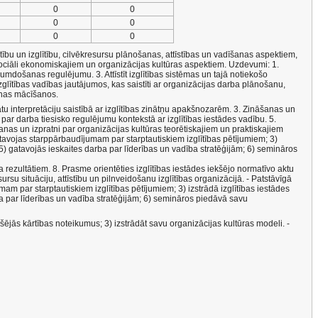
0
0
0
0
0
0
tību un izglītību, cilvēkresursu plānošanas, attīstības un vadīšanas aspektiem,
 sociāli ekonomiskajiem un organizācijas kultūras aspektiem. Uzdevumi: 1.
mdošanas regulējumu. 3. Attīstīt izglītības sistēmas un tajā notiekošo
ītības vadības jautājumos, kas saistīti ar organizācijas darba plānošanu,
šanas mācīšanos.
datu interpretāciju saistībā ar izglītības zinātņu apakšnozarēm. 3. Zināšanas un
ar darba tiesisko regulējumu kontekstā ar izglītības iestādes vadību. 5.
nas un izpratni par organizācijas kultūras teorētiskajiem un praktiskajiem
gatavojas starppārbaudījumam par starptautiskiem izglītības pētījumiem; 3)
) gatavojās ieskaites darba par līderības un vadība stratēģijām; 6) semināros
a rezultātiem. 8. Prasme orientēties izglītības iestādes iekšējo normatīvo aktu
rsu situāciju, attīstību un pilnveidošanu izglītības organizācijā. - Patstāvīgā
mam par starptautiskiem izglītības pētījumiem; 3) izstrādā izglītības iestādes
 par līderības un vadība stratēģijām; 6) semināros piedāvā savu
ekšējās kārtības noteikumus; 3) izstrādāt savu organizācijas kultūras modeli. -