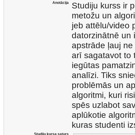
Anotācija
Studiju kurss ir 
metožu un algori
jeb attēlu/video
datorzinātnē un 
apstrāde ļauj ne 
arī sagatavot to 
iegūtas pamatzin
analīzi. Tiks sn
problēmās un apl
algoritmi, kuri r
spēs uzlabot sa
aplūkotie algorit
kuras studenti iz
Studiju kursa saturs