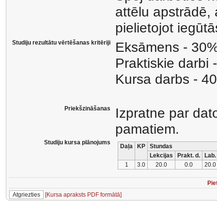
attēlu apstrādē,
pielietojot iegūt
Studiju rezultātu vērtēšanas kritēriji
Eksāmens - 30
Praktiskie darbi
Kursa darbs - 4
Priekšzināšanas
Izpratne par dat
pamatiem.
Studiju kursa plānojums
Daļa
KP
Stundas
Lekcijas
Prakt. d.
Lab.
1
3.0
20.0
0.0
20.0
Pie
[Kursa apraksts PDF formātā]