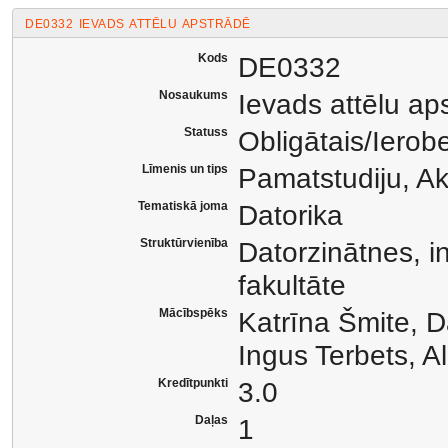
DE0332 IEVADS ATTĒLU APSTRĀDĒ
Kods
DE0332
Nosaukums
Ievads attēlu ap
Statuss
Obligātais/Ierob
Līmenis un tips
Pamatstudiju, A
Tematiskā joma
Datorika
Struktūrvienība
Datorzinātnes, i
fakultāte
Mācībspēks
Katrīna Šmite, 
Ingus Terbets, A
Kredītpunkti
3.0
Daļas
1