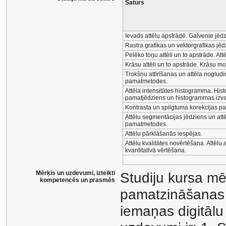
Saturs
Ievads attēlu apstrādē. Galvenie jēdz
Rastra grafikas un vektorgrafikas jēd
Pelēko toņu attēli un to apstrāde. Attē
Krāsu attēli un to apstrāde. Krāsu 
Trokšņu attīrīšanas un attēla noglud
pamatmetodes.
Attēla intensitātes histogramma. Hi
pamatjēdziens un histogrammas izv
Kontrasta un spilgtuma korekcijas pa
Attēlu segmentācijas jēdziens un att
pamatmetodes.
Attēlu pārklāšanās iespējas.
Attēlu kvalitātes novērtēšana. Attēlu
kvantitatīvā vērtēšana.
Mērķis un uzdevumi, izteikti
Studiju kursa mēr
kompetencēs un prasmēs
pamatzināšanas
iemaņas digitālu