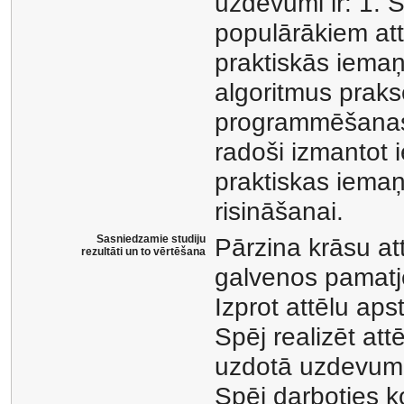
uzdevumi ir: 1. 
populārākiem attē
praktiskās iemaņ
algoritmus praks
programmēšanas v
radoši izmantot 
praktiskas iema
risināšanai.
Sasniedzamie studiju
Pārzina krāsu at
rezultāti un to vērtēšana
galvenos pamatj
Izprot attēlu ap
Spēj realizēt att
uzdotā uzdevuma 
Spēj darboties k