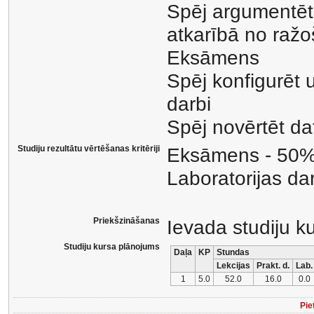
Spēj argumentēt 
atkarībā no ražo
Eksāmens
Spēj konfigurēt u
darbi
Spēj novērtēt dato
Studiju rezultātu vērtēšanas kritēriji
Eksāmens - 50
Laboratorijas da
Priekšzināšanas
Ievada studiju k
Studiju kursa plānojums
Daļa
KP
Stundas
Lekcijas
Prakt. d.
Lab.
1
5.0
52.0
16.0
0.0
Pie