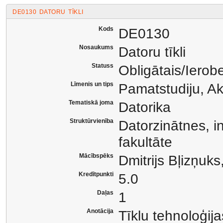
DE0130 DATORU TĪKLI
Kods
DE0130
Nosaukums
Datoru tīkli
Statuss
Obligātais/Ierob
Līmenis un tips
Pamatstudiju, A
Tematiskā joma
Datorika
Struktūrvienība
Datorzinātnes, i
fakultāte
Mācībspēks
Dmitrijs Bļizņuks
Kredītpunkti
5.0
Daļas
1
Anotācija
Tīklu tehnoloģij