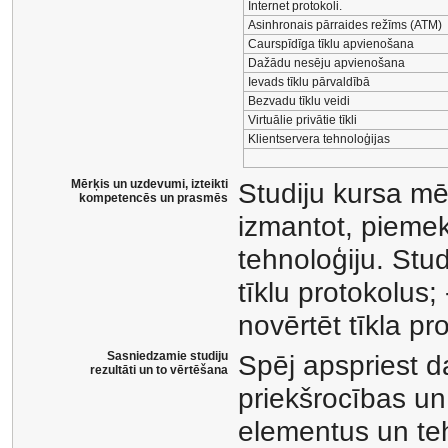
Internet protokoli.
Asinhronais pārraides režīms (ATM)
Caurspīdīga tīklu apvienošana
Dažādu nesēju apvienošana
Ievads tīklu pārvaldībā
Bezvadu tīklu veidi
Virtuālie privātie tīkli
Klientservera tehnoloģijas
Mērķis un uzdevumi, izteikti
Studiju kursa mēr
kompetencēs un prasmēs
izmantot, piemek
tehnoloģiju. Stud
tīklu protokolus;
novērtēt tīkla pr
Sasniedzamie studiju
Spēj apspriest d
rezultāti un to vērtēšana
priekšrocības un
elementus un teh