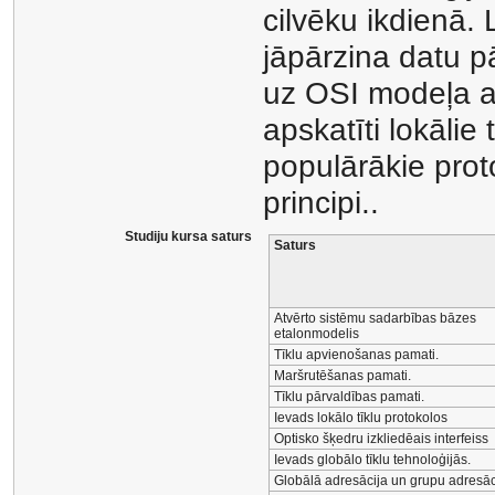
cilvēku ikdienā. 
jāpārzina datu pā
uz OSI modeļa a
apskatīti lokālie
populārākie proto
principi..
Studiju kursa saturs
Saturs
Atvērto sistēmu sadarbības bāzes
etalonmodelis
Tīklu apvienošanas pamati.
Maršrutēšanas pamati.
Tīklu pārvaldības pamati.
Ievads lokālo tīklu protokolos
Optisko šķedru izkliedēais interfeiss
Ievads globālo tīklu tehnoloģijās.
Globālā adresācija un grupu adresāc